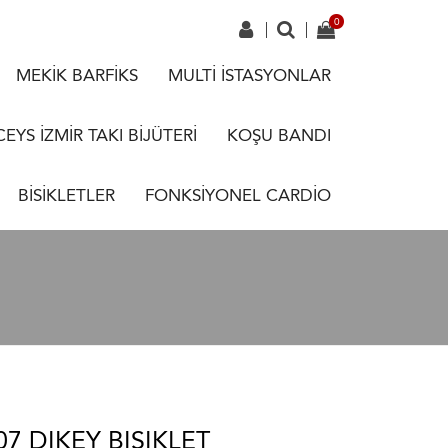
MEKİK BARFİKS
MULTİ İSTASYONLAR
CEYS İZMİR TAKI BİJÜTERİ
KOŞU BANDI
BİSİKLETLER
FONKSİYONEL CARDİO
07 DIKEY BISIKLET