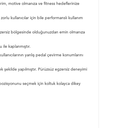
ldirim, motive olmanıza ve fitness hedeflerinize
rlu kullanıcılar için bile performanslı kullanım
ğru egzersiz bölgesinde olduğunuzdan emin olmanıza
 ile kaplanmıştır.
llanıcılarının yanlış pedal çevirme konumlarını
k şekilde yapılmıştır. Pürüzsüz egzersiz deneyimi
siz pozisyonunu seçmek için koltuk kolayca dikey