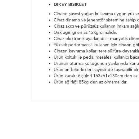
DIKEY BISIKLET
Cihazın şasesi yoğun kullanıma uygun yüksek
Cihaz dinamo ve jeneratör sistemine sahip olu
Cihaz akıcı ve pürüzsüz kullanım imkanı sağla
Disk ağırlığı en az 12kg olmalıdır.
Cihaz elektronik ayarlanabilir manyetik diren
Yüksek performanslı kullanım için cihazın gö
Cihazın kavrama kolları tere sülfüre dayanık
Ürün koltuk ile pedal mesafesi kullanıcı baca
Ürünün oturma koltuğunun yanlarında konuml
Ürün ön tekerlekleri sayesinde taşınabilir olm
Ürün kurulu ölçüleri 163x61x130cm den az 
Ürün ağırlığı 85kg den az olmamalıdır.