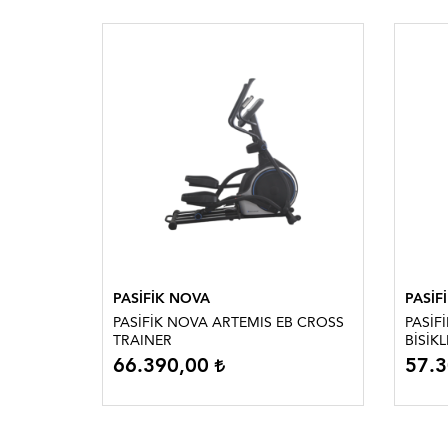
PASİFİK NOVA
PASİF
 BİSİKLET
PASİFİK NOVA ARTEMIS EB CROSS
PASİF
TRAINER
BİSİKL
66.390,00
57.