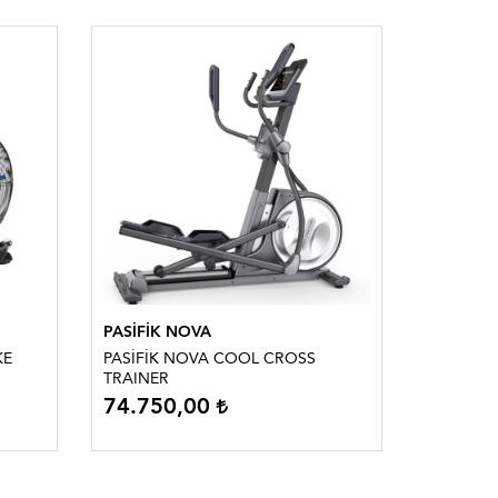
PASİFİK NOVA
PASİFİK
KE
PASİFİK NOVA COOL CROSS
PASİFİK
TRAINER
TRAINER
74.750,00
62.79