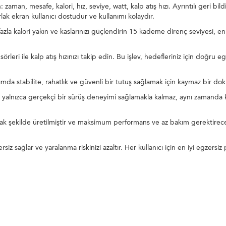
 zaman, mesafe, kalori, hız, seviye, watt, kalp atış hızı. Ayrıntılı geri bi
rlak ekran kullanıcı dostudur ve kullanımı kolaydır.
 kalori yakın ve kaslarınızı güçlendirin 15 kademe direnç seviyesi, en zo
ensörleri ile kalp atış hızınızı takip edin. Bu işlev, hedefleriniz için do
ımda stabilite, rahatlık ve güvenli bir tutuş sağlamak için kaymaz bir doku
 yalnızca gerçekçi bir sürüş deneyimi sağlamakla kalmaz, aynı zamanda ku
ak şekilde üretilmiştir ve maksimum performans ve az bakım gerektirece
rsiz sağlar ve yaralanma riskinizi azaltır. Her kullanıcı için en iyi egzer