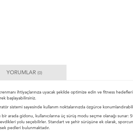
YORUMLAR
(0)
manı ihtiyaçlarınıza uyacak şekilde optimize edin ve fitness hedeflerin
k başlayabilirsiniz.
atör sistemi sayesinde kullanım noktalarınızda özgürce konumlandırabilir
 arada gidonu, kullanıcılarına üç sürüş modu seçme olanağı sunar: Stand
en sevdikleri yolu seçebilirler. Standart ve şehir sürüşüne ek olarak, spor
rsek pedleri bulunmaktadır.