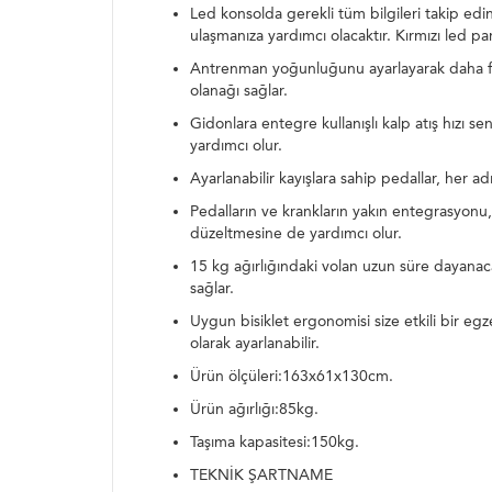
Led konsolda gerekli tüm bilgileri takip edin:
ulaşmanıza yardımcı olacaktır. Kırmızı led pa
Antrenman yoğunluğunu ayarlayarak daha fazla
olanağı sağlar.
Gidonlara entegre kullanışlı kalp atış hızı s
yardımcı olur.
Ayarlanabilir kayışlara sahip pedallar, her ad
Pedalların ve krankların yakın entegrasyonu,
düzeltmesine de yardımcı olur.
15 kg ağırlığındaki volan uzun süre dayanac
sağlar.
Uygun bisiklet ergonomisi size etkili bir egze
olarak ayarlanabilir.
Ürün ölçüleri:163x61x130cm.
Ürün ağırlığı:85kg.
Taşıma kapasitesi:150kg.
TEKNİK ŞARTNAME