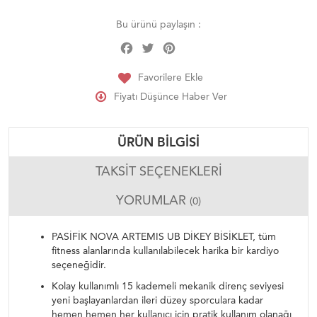
Bu ürünü paylaşın :
Facebook
Twitter
Pinterest
Share
Favorilere Ekle
Fiyatı Düşünce Haber Ver
ÜRÜN BILGISI
TAKSIT SEÇENEKLERI
YORUMLAR
(0)
PASİFİK NOVA ARTEMIS UB DİKEY BİSİKLET, tüm
fitness alanlarında kullanılabilecek harika bir kardiyo
seçeneğidir.
Kolay kullanımlı 15 kademeli mekanik direnç seviyesi
yeni başlayanlardan ileri düzey sporculara kadar
hemen hemen her kullanıcı için pratik kullanım olanağı