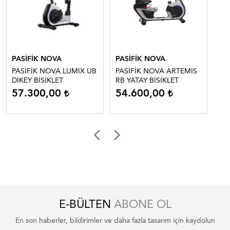
PASİFİK NOVA
PASİFİK NOVA
PA
PASİFİK NOVA LUMIX UB
PASİFİK NOVA ARTEMIS
PA
DİKEY BİSİKLET
RB YATAY BİSİKLET
RI
57.300,00
54.600,00
7
E-BÜLTEN
ABONE OL
En son haberler, bildirimler ve daha fazla tasarım için kaydolun