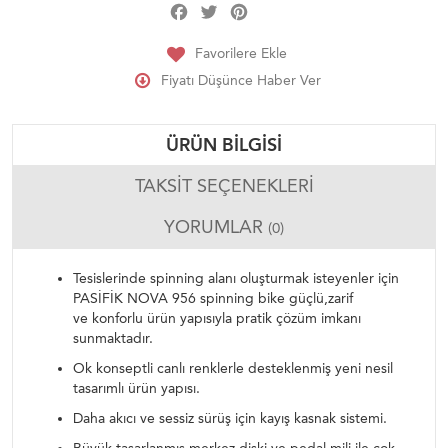
Facebook
Twitter
Pinterest
Share
Favorilere Ekle
Fiyatı Düşünce Haber Ver
ÜRÜN BILGISI
TAKSIT SEÇENEKLERI
YORUMLAR
(0)
Tesislerinde spinning alanı oluşturmak isteyenler için
PASİFİK NOVA 956 spinning bike güçlü,zarif
ve konforlu ürün yapısıyla pratik çözüm imkanı
sunmaktadır.
Ok konseptli canlı renklerle desteklenmiş yeni nesil
tasarımlı ürün yapısı.
Daha akıcı ve sessiz sürüş için kayış kasnak sistemi.