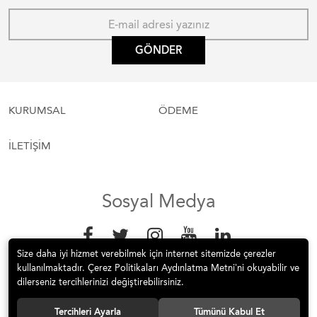
GÖNDER
KURUMSAL
ÖDEME
İLETİŞİM
Sosyal Medya
Size daha iyi hizmet verebilmek için internet sitemizde çerezler
kullanılmaktadır. Çerez Politikaları Aydınlatma Metni’ni okuyabilir ve
dilerseniz tercihlerinizi değiştirebilirsiniz.
Tercihleri Ayarla
Tümünü Kabul Et
© 2019 pasificspor Tüm hakları saklıdır.