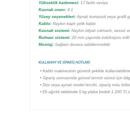
Yükseklik kademesi:
17 farklı seviye
Kasnak oranı:
4:1
Yüzey seçenekleri:
Aynalı kompozit veya grafit
Kablo:
Naylon kaplı çelik kablo
Kasnak sistemi:
Naylon bilyalı rulmanlı, sessiz v
Rulman sistemi:
20 mm çapında indüksiyon milli 
Montaj:
Sağlam duvara sabitlenmelidir
KULLANIM VE SİPARİŞ NOTLARI
• Kablo makinesinin güvenli şekilde kullanılabilm
• Sipariş sonrasında güncel termin süresi için bilgi
• Düz veya aynalı model tercihi, sipariş notu bölüm
• Ek ağırlık talebinde 5 kg plaka bedeli 1.200 TL’di