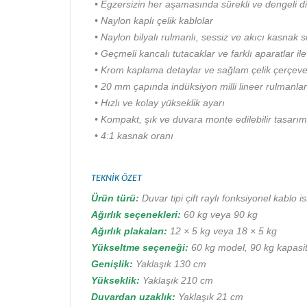
• Egzersizin her aşamasında sürekli ve dengeli d
• Naylon kaplı çelik kablolar
• Naylon bilyalı rulmanlı, sessiz ve akıcı kasnak s
• Geçmeli kancalı tutacaklar ve farklı aparatlar il
• Krom kaplama detaylar ve sağlam çelik çerçev
• 20 mm çapında indüksiyon milli lineer rulmanlar
• Hızlı ve kolay yükseklik ayarı
• Kompakt, şık ve duvara monte edilebilir tasarım
• 4:1 kasnak oranı
TEKNİK ÖZET
Ürün türü
:
Duvar tipi çift raylı fonksiyonel kablo 
Ağırlık seçenekleri:
60 kg veya 90 kg
Ağırlık plakaları:
12 × 5 kg veya 18 × 5 kg
Yükseltme seçeneği:
60 kg model, 90 kg kapasite
Genişlik:
Yaklaşık 130 cm
Yükseklik:
Yaklaşık 210 cm
Duvardan uzaklık:
Yaklaşık 21 cm