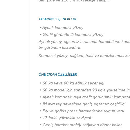
genişliğe ve 210 cm yüksekliğe sahiptir.
TASARIM SEÇENEKLERİ
• Aynalı kompozit yüzey
• Grafit görünümlü kompozit yüzey
Aynalı yüzey, egzersiz sırasında hareketlerin ko
bir görünüm kazandırır.
Kompozit yüzey; sağlam, hafif ve temizlenmesi kol
ÖNE ÇIKAN ÖZELLİKLER
• 60 kg veya 90 kg ağırlık seçeneği
• 60 kg model için sonradan 90 kg’a yükseltme i
• Aynalı kompozit veya grafit görünümlü kompozi
• İki ayrı ray sayesinde geniş egzersiz çeşitliliği
• Fly ve göğüs press hareketlerine uygun yapı
• 17 farklı yükseklik seviyesi
• Geniş hareket aralığı sağlayan döner kollar