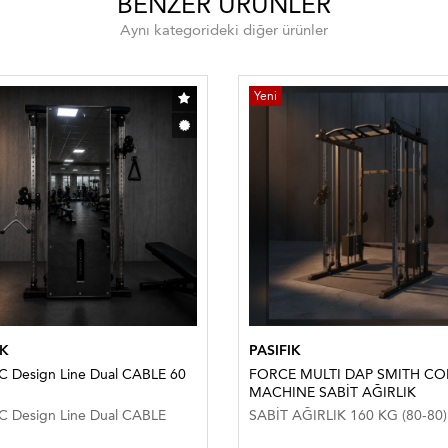
BENZER ÜRÜNLER
Aynı kategorideki diğer ürünler
Yeni
IK
PASIFIK
C Design Line Dual CABLE 60
FORCE MULTI DAP SMITH C
MACHINE SABİT AĞIRLIK
C Design Line Dual CABLE
SABİT AĞIRLIK 160 KG (80-80)