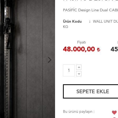
PASİFİC Design Line Dual CAB
Ürün Kodu
WALL UNIT D
KG
Fiyatı
48.000,00
45
SEPETE EKLE
Bu ürünü paylaşın :