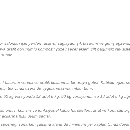
 salonları için yerden tasarruf sağlayan, şık tasarımı ve geniş egzersiz
ya grafit görünümlü kompozit yüzey seçenekleri, çift bağımsız ray sistem
 sunar.
ıf tasarımı verimli ve pratik kullanımla bir araya getirir. Kablolu egzer
etin tek cihaz üzerinde uygulanmasına imkân tanır.
r. 60 kg versiyonda 12 adet 5 kg, 90 kg versiyonda ise 18 adet 5 kg ağı
s, omuz, kol, sırt ve fonksiyonel kablo hareketleri rahat ve kontrollü biç
z açılarına hızlı uyum sağlar.
z seçeneği sunarken çalışma alanında minimum yer kaplar. Cihaz duvar