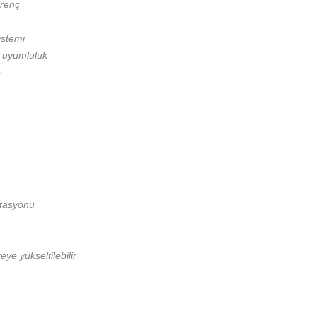
irenç
istemi
e uyumluluk
e
istasyonu
ye yükseltilebilir