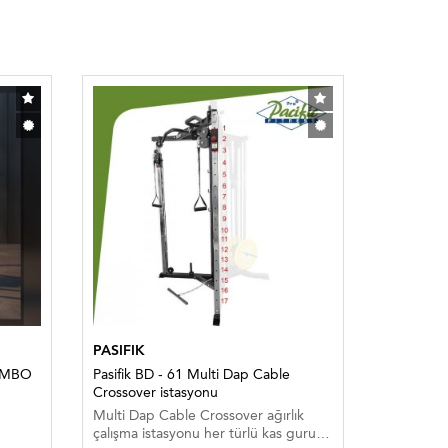
PASIFIK
PASIFIK
OMBO
Pasifik BD - 61 Multi Dap Cable
MULTİ DA
Crossover istasyonu
SABİT PL
Multi Dap Cable Crossover ağırlık
HEPSİ Bİ
çalışma istasyonu her türlü kas gurubu
MÜKEMM