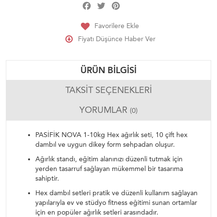
Facebook
Twitter
Pinterest
Share
Favorilere Ekle
Fiyatı Düşünce Haber Ver
ÜRÜN BILGISI
TAKSIT SEÇENEKLERI
YORUMLAR
(0)
PASİFİK NOVA 1-10kg Hex ağırlık seti, 10 çift hex
dambıl ve uygun dikey form sehpadan oluşur.
Ağırlık standı, eğitim alanınızı düzenli tutmak için
yerden tasarruf sağlayan mükemmel bir tasarıma
sahiptir.
Hex dambıl setleri pratik ve düzenli kullanım sağlayan
yapılarıyla ev ve stüdyo fitness eğitimi sunan ortamlar
için en popüler ağırlık setleri arasındadır.