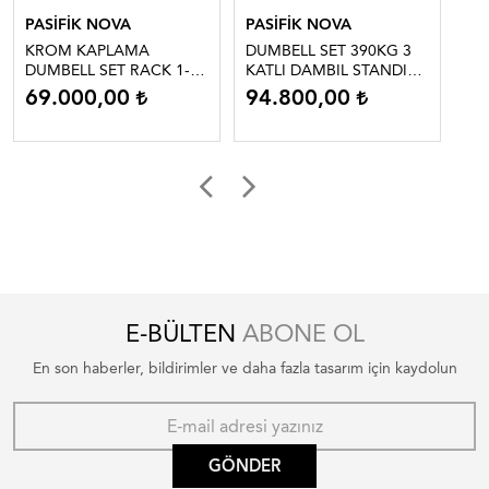
PASİFİK NOVA
PASİFİK NOVA
PA
KROM KAPLAMA
DUMBELL SET 390KG 3
DU
DUMBELL SET RACK 1-
KATLI DAMBIL STANDI
KA
10KG
HEDİYE
HE
69.000,00
94.800,00
2
E-BÜLTEN
ABONE OL
En son haberler, bildirimler ve daha fazla tasarım için kaydolun
GÖNDER