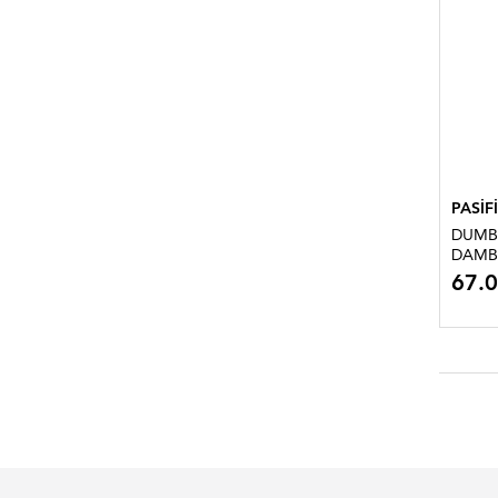
PASİF
DUMBE
DAMBI
67.