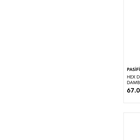
PASİF
HEX DUM
DAMBI
67.