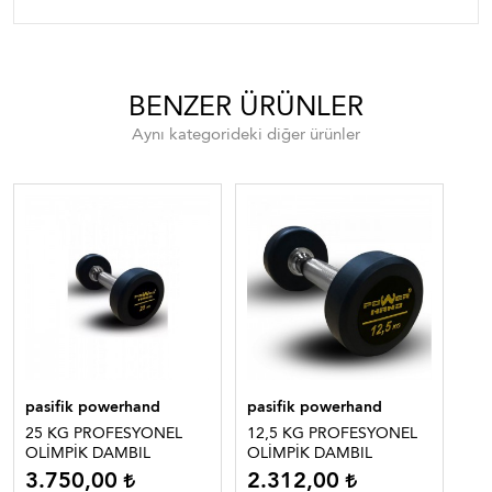
BENZER ÜRÜNLER
Aynı kategorideki diğer ürünler
pasifik powerhand
pasifik powerhand
pa
25 KG PROFESYONEL
12,5 KG PROFESYONEL
5 
OLİMPİK DAMBIL
OLİMPİK DAMBIL
PR
3.750,00
2.312,00
9