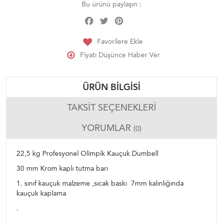
Bu ürünü paylaşın :
Facebook
Twitter
Pinterest
Share
Favorilere Ekle
Fiyatı Düşünce Haber Ver
ÜRÜN BILGISI
TAKSIT SEÇENEKLERI
YORUMLAR
(0)
22,5 kg Profesyonel Olimpik Kauçuk Dumbell
30 mm Krom kaplı tutma barı
1. sınıf kauçuk malzeme ,sıcak baskı 7mm kalınlığında
kauçuk kaplama
.