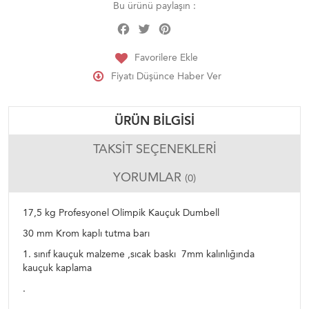
Bu ürünü paylaşın :
Facebook
Twitter
Pinterest
Share
Favorilere Ekle
Fiyatı Düşünce Haber Ver
ÜRÜN BILGISI
TAKSIT SEÇENEKLERI
YORUMLAR
(0)
17,5 kg Profesyonel Olimpik Kauçuk Dumbell
30 mm Krom kaplı tutma barı
1. sınıf kauçuk malzeme ,sıcak baskı 7mm kalınlığında
kauçuk kaplama
.