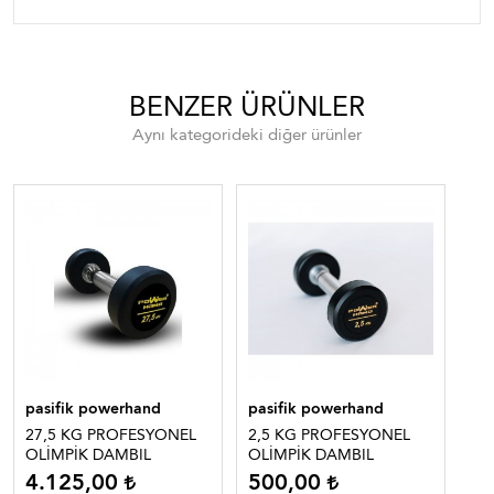
BENZER ÜRÜNLER
Aynı kategorideki diğer ürünler
pasifik powerhand
pasifik powerhand
pa
27,5 KG PROFESYONEL
2,5 KG PROFESYONEL
22
OLİMPİK DAMBIL
OLİMPİK DAMBIL
OL
4.125,00
500,00
3