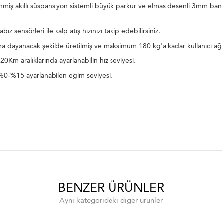
miş akıllı süspansiyon sistemli büyük parkur ve elmas desenli 3mm bant 
bız sensörleri ile kalp atış hızınızı takip edebilirsiniz.
ara dayanacak şekilde üretilmiş ve maksimum 180 kg'a kadar kullanıcı ağırlı
0Km aralıklarında ayarlanabilin hız seviyesi.
%0-%15 ayarlanabilen eğim seviyesi.
BENZER ÜRÜNLER
Aynı kategorideki diğer ürünler