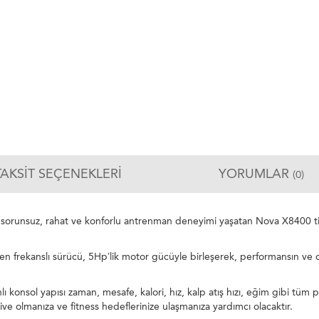
TAKSIT SEÇENEKLERI
YORUMLAR
(0)
e sorunsuz, rahat ve konforlu antrenman deneyimi yaşatan Nova X8400 tica
n frekanslı sürücü, 5Hp’lik motor gücüyle birleşerek, performansın ve da
nsol yapısı zaman, mesafe, kalori, hız, kalp atış hızı, eğim gibi tüm par
tive olmanıza ve fitness hedeflerinize ulaşmanıza yardımcı olacaktır.