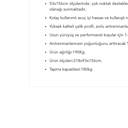
53x156cm ölçülerinde, çok noktalı desteklen
olanağı sunmaktadır.
Kolay kullanımlı avuç içi hassas ve kullanışlı na
Yüksek kaliteli çelik profil, zorlu antrenmanl
Uzun yürüyüş ve performanslı koşular için 1-2
Antrenmanlarınızın yoğunluğunu arttıracak 
Ürün ağırlığı:190Kg.
Ürün ölçüleri:218x93x156cm.
Taşıma kapasitesi:180kg.