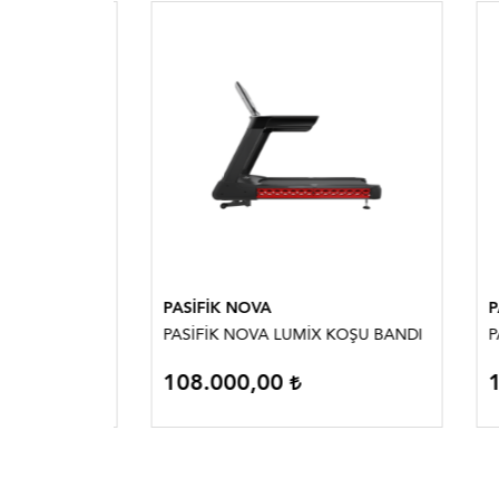
PASİFİK NOVA
PASİF
ŞU
PASİFİK NOVA LUMİX KOŞU BANDI
PASİF
108.000,00
151