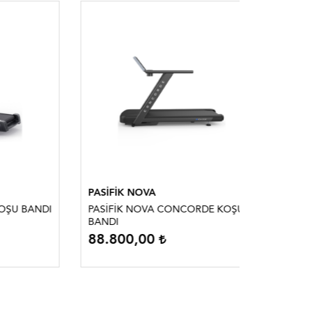
PASİFİK NOVA
PASİFİK
 BANDI
PASİFİK NOVA CONCORDE KOŞU
PASİFİK 
BANDI
88.800,00
102.0