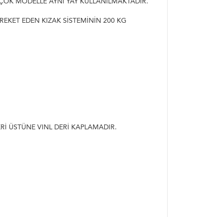
İR ÇOK MODELLE AYNI YAY KULLANILMAKTADIR.
AREKET EDEN KIZAK SİSTEMİNİN 200 KG
ERİ ÜSTÜNE VINL DERİ KAPLAMADIR.