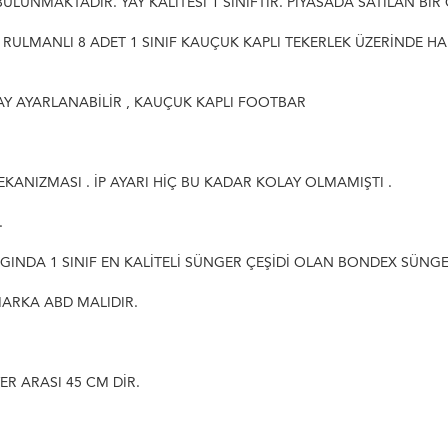
BULUNMAKTADIR. YAY KALİTESİ 1 SINIFTIR. PİYASADA SATILAN B
FT RULMANLI 8 ADET 1 SINIF KAUÇUK KAPLI TEKERLEK ÜZERİNDE H
AY AYARLANABİLİR , KAUÇUK KAPLI FOOTBAR
MEKANIZMASI . İP AYARI HİÇ BU KADAR KOLAY OLMAMIŞTI .
.
GINDA 1 SINIF EN KALİTELİ SÜNGER ÇEŞİDİ OLAN BONDEX SÜNG
 MARKA ABD MALIDIR.
YER ARASI 45 CM DİR.
.