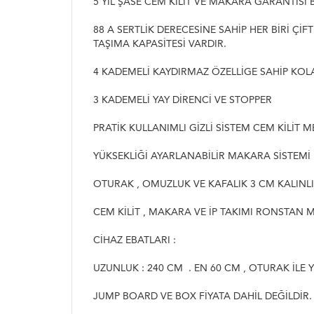
5 YIL ŞASE CEM KİLİT VE MAKARA GARANTİSİ 
88 A SERTLİK DERECESİNE SAHİP HER BİRİ Çİ
TAŞIMA KAPASİTESİ VARDIR.
4 KADEMELİ KAYDIRMAZ ÖZELLİGE SAHİP KOL
3 KADEMELİ YAY DİRENCİ VE STOPPER
PRATİK KULLANIMLI GİZLİ SİSTEM CEM KİLİT 
YÜKSEKLİĞİ AYARLANABİLİR MAKARA SİSTEMİ 
OTURAK , OMUZLUK VE KAFALIK 3 CM KALINLI
CEM KİLİT , MAKARA VE İP TAKIMI RONSTAN
CİHAZ EBATLARI :
UZUNLUK : 240 CM . EN 60 CM , OTURAK İLE 
JUMP BOARD VE BOX FİYATA DAHİL DEĞİLDİR