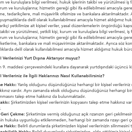
um ve kuruluşlara bilgi verilmesi, hukuk işlerinin takibi ve yürütülmesi iş 
um ve kuruluşlarına; hizmetin gereği gibi ifa edilebilmesi amacıyla gere
ine, tedarikçilere, mali müşavirlik ofisimize ve bankalara aktarılmaktadır. A
yuşmazlıklarda delil olarak kullanılabilmesi amacıyla hizmet aldığımız huk
kçi yetkilimize ait kişisel veriler, yasal düzenlemelerin öngördüğü ka
 takibi ve yürütülmesi, yetkili kişi, kurum ve kuruluşlara bilgi verilmesi, i
um ve kuruluşlarına; hizmetin gereği gibi ifa edilebilmesi amacıyla gerek
rketlerine, bankalara ve mali müşavirimize aktarılmaktadır. Ayrıca söz konu
ıklarda delil olarak kullanılabilmesi amacıyla hizmet aldığımız hukuk büro
el Verilerinizi Yurt Dışına Aktarıyor muyuz?
 9. maddesi çerçevesindeki kurallara dayanarak yurtdışındaki üçüncü kişilerl
l Verileriniz ile İlgili Haklarınızı Nasıl Kullanabilirsiniz?
e Hakkı:
Yanlış olduğunu düşündüğünüz herhangi bir kişisel verileriniz 
kınız vardır. Aynı zamanda eksik olduğunu düşündüğünüz herhangi bir k
masını talep etme hakkınız da bulunmaktadır.
akkı:
Şirketimizden kişisel verilerinizin kopyasını talep etme hakkınız var
.
ı Geri Çekme:
Şirketimize vermiş olduğunuz açık rızanızın geri çekilmesin
inin hukuka uygunluğu etkilenmeden, herhangi bir zamanda rızayı geri ç
a Hakkı:
Belirli durumlarda şirketimizden kişisel verilerinizin silinmesini
ınabilirlik Hakkı:
Belirli durumlarda şirketimizden, elde ettiğimiz kişisel 