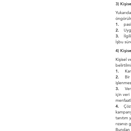
3) Kişis
Yukarıda
öngörülm
1.
pasifi
2.
Uygul
3.
İlgil
İşbu sür
4) Kişis
Kişisel 
belirtilm
1.
Kanun
2.
Bir sö
işlenmes
3.
Veri s
için ver
menfaatl
4.
Çözüm 
kampanya
tanıtım 
rızanızı
Bundan s