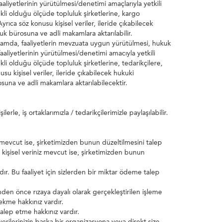
faaliyetlerinin yürütülmesi/denetimi amaçlarıyla yetkili
kli olduğu ölçüde topluluk şirketlerine, kargo
yrıca söz konusu kişisel veriler, ileride çıkabilecek
uk bürosuna ve adli makamlara aktarılabilir.
psamda, faaliyetlerin mevzuata uygun yürütülmesi, hukuk
ş faaliyetlerinin yürütülmesi/denetimi amacıyla yetkili
li olduğu ölçüde topluluk şirketlerine, tedarikçilere,
su kişisel veriler, ileride çıkabilecek hukuki
suna ve adli makamlara aktarılabilecektir.
e, iş ortaklarımızla / tedarikçilerimizle paylaşılabilir.
mevcut ise, şirketimizden bunun düzeltilmesini talep
işisel veriniz mevcut ise, şirketimizden bunun
dır. Bu faaliyet için sizlerden bir miktar ödeme talep
den önce rızaya dayalı olarak gerçekleştirilen işleme
ekme hakkınız vardır.
 talep etme hakkınız vardır.
verilerinizin başka bir organizasyona veya direkt size