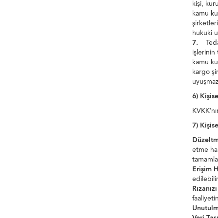
kişi, kur
kamu kur
şirketler
hukuki u
7.
Tedari
işlerinin
kamu kur
kargo şi
uyuşmazl
6) Kişis
KVKK’nın
7) Kişise
Düzeltm
etme hak
tamamlan
Erişim H
edilebilir
Rızanız
faaliyet
Unutulm
Veri Taş