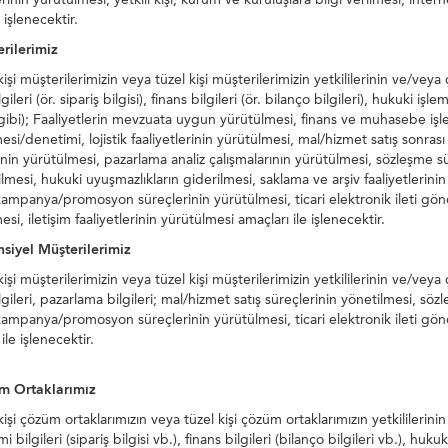
 işlenecektir.
rilerimiz
şi müşterilerimizin veya tüzel kişi müşterilerimizin yetkililerinin ve/veya çal
lgileri (ör. sipariş bilgisi), finans bilgileri (ör. bilanço bilgileri), hukuki işl
i gibi); Faaliyetlerin mevzuata uygun yürütülmesi, finans ve muhasebe işleri
esi/denetimi, lojistik faaliyetlerinin yürütülmesi, mal/hizmet satış sonras
inin yürütülmesi, pazarlama analiz çalışmalarının yürütülmesi, sözleşme sür
ilmesi, hukuki uyuşmazlıkların giderilmesi, saklama ve arşiv faaliyetlerini
ampanya/promosyon süreçlerinin yürütülmesi, ticari elektronik ileti gönd
si, iletişim faaliyetlerinin yürütülmesi amaçları ile işlenecektir.
siyel Müşterilerimiz
şi müşterilerimizin veya tüzel kişi müşterilerimizin yetkililerinin ve/veya çal
lgileri, pazarlama bilgileri; mal/hizmet satış süreçlerinin yönetilmesi, sö
ampanya/promosyon süreçlerinin yürütülmesi, ticari elektronik ileti gönd
ile işlenecektir.
m Ortaklarımız
şi çözüm ortaklarımızın veya tüzel kişi çözüm ortaklarımızın yetkililerinin ve
mi bilgileri (sipariş bilgisi vb.), finans bilgileri (bilanço bilgileri vb.), huku