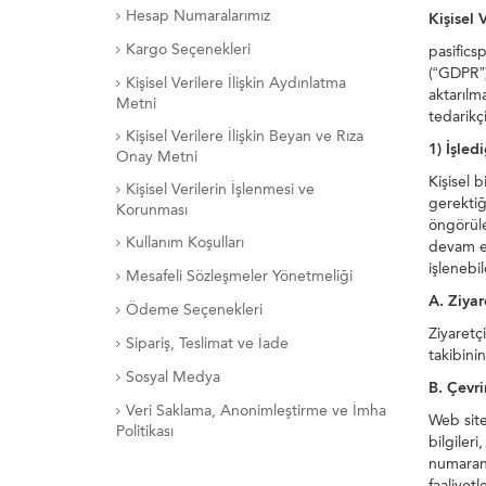
Hesap Numaralarımız
Kişisel 
Kargo Seçenekleri
pasifics
(“GDPR”)
Kişisel Verilere İlişkin Aydınlatma
aktarılma
Metni
tedarikç
Kişisel Verilere İlişkin Beyan ve Rıza
1) İşled
Onay Metni
Kişisel 
Kişisel Verilerin İşlenmesi ve
gerektiği
Korunması
öngörüle
Kullanım Koşulları
devam ed
işlenebil
Mesafeli Sözleşmeler Yönetmeliği
A. Ziyar
Ödeme Seçenekleri
Ziyaretçi
Sipariş, Teslimat ve İade
takibini
Sosyal Medya
B. Çevri
Veri Saklama, Anonimleştirme ve İmha
Web sitem
Politikası
bilgileri
numaranı
faaliyetl