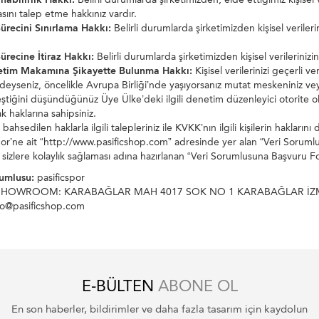
asını talep etme hakkınız vardır.
ürecini Sınırlama Hakkı:
Belirli durumlarda şirketimizden kişisel verileri
ürecine İtiraz Hakkı:
Belirli durumlarda şirketimizden kişisel verilerinizi
etim Makamına Şikayette Bulunma Hakkı:
Kişisel verilerinizi geçerli v
deyseniz, öncelikle Avrupa Birliği’nde yaşıyorsanız mutat meskeniniz veya
ştiğini düşündüğünüz Üye Ülke’deki ilgili denetim düzenleyici otorite ol
 haklarına sahipsiniz.
bahsedilen haklarla ilgili talepleriniz ile KVKK’nın ilgili kişilerin haklar
por’ne ait “http://www.pasificshop.com” adresinde yer alan “Veri Soruml
 sizlere kolaylık sağlaması adına hazırlanan “Veri Sorumlusuna Başvuru Formu
rumlusu:
pasificspor
HOWROOM: KARABAĞLAR MAH 4017 SOK NO 1 KARABAĞLAR İZ
fo@pasificshop.com
E-BÜLTEN
ABONE OL
En son haberler, bildirimler ve daha fazla tasarım için kaydolun