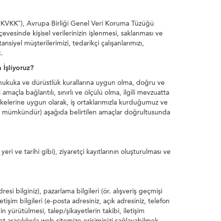
u (“KVKK”), Avrupa Birliği Genel Veri Koruma Tüzüğü
vesinde kişisel verilerinizin işlenmesi, saklanması ve
tansiyel müşterilerimizi, tedarikçi çalışanlarımızı,
.
 İşliyoruz?
 hukuka ve dürüstlük kurallarına uygun olma, doğru ve
amaçla bağlantılı, sınırlı ve ölçülü olma, ilgili mevzuatta
lkelerine uygun olarak, iş ortaklarımızla kurduğumuz ve
esi mümkündür) aşağıda belirtilen amaçlar doğrultusunda
ri ve tarihi gibi), ziyaretçi kayıtlarının oluşturulması ve
resi bilginiz), pazarlama bilgileri (ör. alışveriş geçmişi
iletişim bilgileri (e-posta adresiniz, açık adresiniz, telefon
 yürütülmesi, talep/şikayetlerin takibi, iletişim
net aracılığıyla web sitemize erişiminizi sağlayabilmek