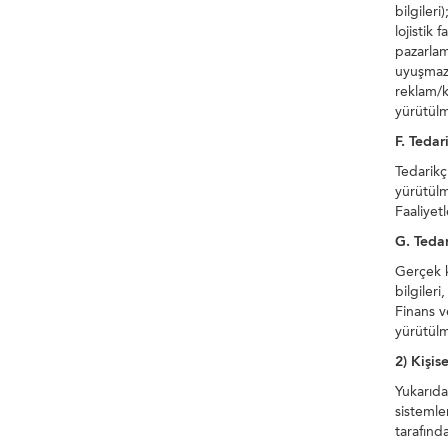
bilgiler
lojistik
pazarlam
uyuşmazl
reklam/k
yürütülme
F. Tedar
Tedarikçi
yürütülme
Faaliyet
G. Tedar
Gerçek ki
bilgileri
Finans v
yürütülme
2) Kişis
Yukarıda 
sistemler
tarafınd