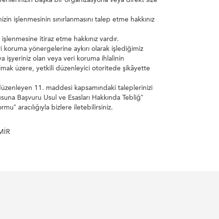
nizin işlenmesinin sınırlanmasını talep etme hakkınız
n işlenmesine itiraz etme hakkınız vardır.
eri koruma yönergelerine aykırı olarak işlediğimiz
 işyeriniz olan veya veri koruma ihlalinin
mak üzere, yetkili düzenleyici otoritede şikâyette
ını düzenleyen 11. maddesi kapsamındaki taleplerinizi
usuna Başvuru Usul ve Esasları Hakkında Tebliğ”
” aracılığıyla bizlere iletebilirsiniz.
MİR