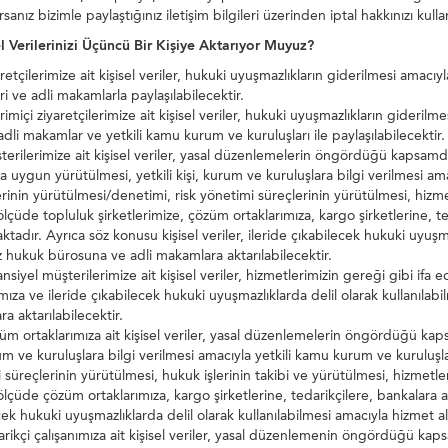
sanız bizimle paylaştığınız iletişim bilgileri üzerinden iptal hakkınızı kullan
el Verilerinizi Üçüncü Bir Kişiye Aktarıyor Muyuz?
tçilerimize ait kişisel veriler, hukuki uyuşmazlıkların giderilmesi amacıyl
i ve adli makamlarla paylaşılabilecektir.
içi ziyaretçilerimize ait kişisel veriler, hukuki uyuşmazlıkların giderilme
adli makamlar ve yetkili kamu kurum ve kuruluşları ile paylaşılabilecektir.
ilerimize ait kişisel veriler, yasal düzenlemelerin öngördüğü kapsamda, 
 uygun yürütülmesi, yetkili kişi, kurum ve kuruluşlara bilgi verilmesi ama
lerinin yürütülmesi/denetimi, risk yönetimi süreçlerinin yürütülmesi, hizme
lçüde topluluk şirketlerimize, çözüm ortaklarımıza, kargo şirketlerine, t
ktadır. Ayrıca söz konusu kişisel veriler, ileride çıkabilecek hukuki uyuşm
z hukuk bürosuna ve adli makamlara aktarılabilecektir.
iyel müşterilerimize ait kişisel veriler, hizmetlerimizin gereği gibi ifa
ımıza ve ileride çıkabilecek hukuki uyuşmazlıklarda delil olarak kullanıla
a aktarılabilecektir.
ortaklarımıza ait kişisel veriler, yasal düzenlemelerin öngördüğü kaps
rum ve kuruluşlara bilgi verilmesi amacıyla yetkili kamu kurum ve kuruluşlar
 süreçlerinin yürütülmesi, hukuk işlerinin takibi ve yürütülmesi, hizmetler
lçüde çözüm ortaklarımıza, kargo şirketlerine, tedarikçilere, bankalara akt
cek hukuki uyuşmazlıklarda delil olarak kullanılabilmesi amacıyla hizmet a
ikçi çalışanımıza ait kişisel veriler, yasal düzenlemenin öngördüğü kaps