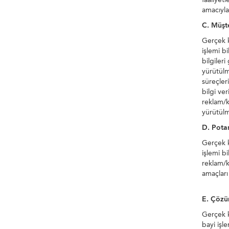
amacıyla
C. Müşte
Gerçek ki
işlemi bi
bilgiler
yürütülm
süreçler
bilgi ver
reklam/k
yürütülme
D. Potan
Gerçek ki
işlemi bi
reklam/k
amaçları 
E. Çözü
Gerçek ki
bayi işle