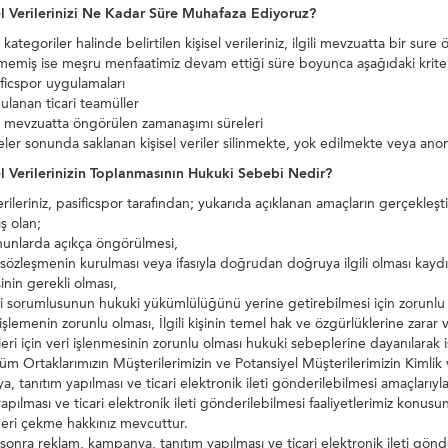
el Verilerinizi Ne Kadar Süre Muhafaza Ediyoruz?
 kategoriler halinde belirtilen kişisel verileriniz, ilgili mevzuatta bir s
emiş ise meşru menfaatimiz devam ettiği süre boyunca aşağıdaki kriter
cspor uygulamaları
anan ticari teamüller
i mevzuatta öngörülen zamanaşımı süreleri
eler sonunda saklanan kişisel veriler silinmekte, yok edilmekte veya ano
el Verilerinizin Toplanmasının Hukuki Sebebi Nedir?
verileriniz, pasificspor tarafından; yukarıda açıklanan amaçların gerçek
iş olan;
larda açıkça öngörülmesi,
zleşmenin kurulması veya ifasıyla doğrudan doğruya ilgili olması kaydıyla;
inin gerekli olması,
orumlusunun hukuki yükümlülüğünü yerine getirebilmesi için zorunlu olm
i işlemenin zorunlu olması, İlgili kişinin temel hak ve özgürlüklerine za
eri için veri işlenmesinin zorunlu olması hukuki sebeplerine dayanılarak 
Ortaklarımızın Müşterilerimizin ve Potansiyel Müşterilerimizin Kimlik ve i
, tanıtım yapılması ve ticari elektronik ileti gönderilebilmesi amaçlarıyl
yapılması ve ticari elektronik ileti gönderilebilmesi faaliyetlerimiz konus
 geri çekme hakkınız mevcuttur.
onra reklam, kampanya, tanıtım yapılması ve ticari elektronik ileti gönderi