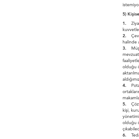
istemiyor
5) Kişis
1.
Ziyare
kuvvetler
2.
Çevrim
halinde 
3.
Müşter
mevzuata
faaliyet
olduğu ö
aktarılma
aldığımı
4.
Potans
ortaklar
makamlar
5.
Çözüm 
kişi, ku
yönetimi
olduğu ö
çıkabile
6.
Tedar