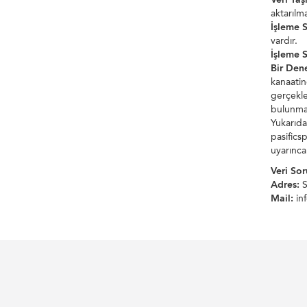
aktarılm
İşleme S
vardır.
İşleme S
Bir Den
kanaatin
gerçekle
bulunmak
Yukarıda 
pasifics
uyarınca
Veri So
Adres:
S
Mail:
in