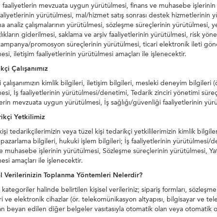
i); faaliyetlerin mevzuata uygun yürütülmesi, finans ve muhasebe işlerinin 
 faaliyetlerinin yürütülmesi, mal/hizmet satış sonrası destek hizmetlerinin 
a analiz çalışmalarının yürütülmesi, sözleşme süreçlerinin yürütülmesi, yet
ıkların giderilmesi, saklama ve arşiv faaliyetlerinin yürütülmesi, risk yön
ampanya/promosyon süreçlerinin yürütülmesi, ticari elektronik ileti gön
si, iletişim faaliyetlerinin yürütülmesi amaçları ile işlenecektir.
ikçi Çalışanımız
 çalışanımızın kimlik bilgileri, iletişim bilgileri, mesleki deneyim bilgileri (ö
si, İş faaliyetlerinin yürütülmesi/denetimi, Tedarik zinciri yönetimi süreçl
lerin mevzuata uygun yürütülmesi, İş sağlığı/güvenliği faaliyetlerinin yürü
ikçi Yetkilimiz
şi tedarikçilerimizin veya tüzel kişi tedarikçi yetkililerimizin kimlik bilgileri
, pazarlama bilgileri, hukuki işlem bilgileri; İş faaliyetlerinin yürütülmes
e muhasebe işlerinin yürütülmesi, Sözleşme süreçlerinin yürütülmesi, Yatı
si amaçları ile işlenecektir.
el Verilerinizin Toplanma Yöntemleri Nelerdir?
kategoriler halinde belirtilen kişisel verileriniz; sipariş formları, sözleşmele
i ve elektronik cihazlar (ör. telekomünikasyon altyapısı, bilgisayar ve telef
an beyan edilen diğer belgeler vasıtasıyla otomatik olan veya otomatik o