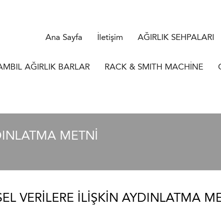
Ana Sayfa
İletişim
AĞIRLIK SEHPALARI
AMBIL AĞIRLIK BARLAR
RACK & SMITH MACHİNE
YDINLATMA METNI
SEL VERILERE İLIŞKIN AYDINLATMA M