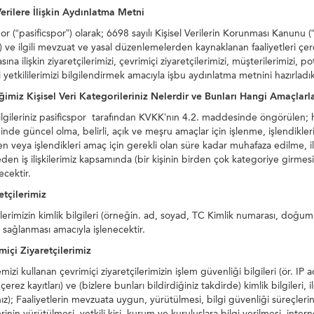
Verilere İlişkin Aydınlatma Metni
por (“pasificspor”) olarak; 6698 sayılı Kişisel Verilerin Korunması Kanun
 ve ilgili mevzuat ve yasal düzenlemelerden kaynaklanan faaliyetleri çerçe
sına ilişkin ziyaretçilerimizi, çevrimiçi ziyaretçilerimizi, müşterilerimizi, po
i yetkililerimizi bilgilendirmek amacıyla işbu aydınlatma metnini hazırladık
iğimiz Kişisel Veri Kategorileriniz Nelerdir ve Bunları Hangi Amaçlarla
bilgileriniz pasificspor tarafından KVKK’nın 4.2. maddesinde öngörülen;
nde güncel olma, belirli, açık ve meşru amaçlar için işlenme, işlendikleri 
n veya işlendikleri amaç için gerekli olan süre kadar muhafaza edilme, i
en iş ilişkilerimiz kapsamında (bir kişinin birden çok kategoriye girm
ecektir.
etçilerimiz
lerimizin kimlik bilgileri (örneğin. ad, soyad, TC Kimlik numarası, doğum ye
n sağlanması amacıyla işlenecektir.
miçi Ziyaretçilerimiz
izi kullanan çevrimiçi ziyaretçilerimizin işlem güvenliği bilgileri (ör. IP ad
, çerez kayıtları) ve (bizlere bunları bildirdiğiniz takdirde) kimlik bilgileri, 
z); Faaliyetlerin mevzuata uygun, yürütülmesi, bilgi güvenliği süreçlerinin
erinin yürütülmesi, yetkili kişi, kurum ve kuruluşlara bilgi verilmesi, inter