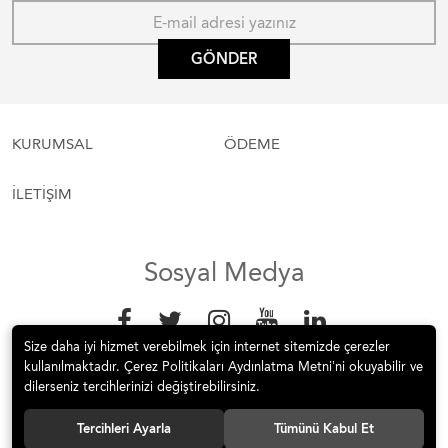
GÖNDER
KURUMSAL
ÖDEME
İLETİŞİM
Sosyal Medya
Size daha iyi hizmet verebilmek için internet sitemizde çerezler
kullanılmaktadır. Çerez Politikaları Aydınlatma Metni’ni okuyabilir ve
dilerseniz tercihlerinizi değiştirebilirsiniz.
Tercihleri Ayarla
Tümünü Kabul Et
© 2019 pasificspor Tüm hakları saklıdır.