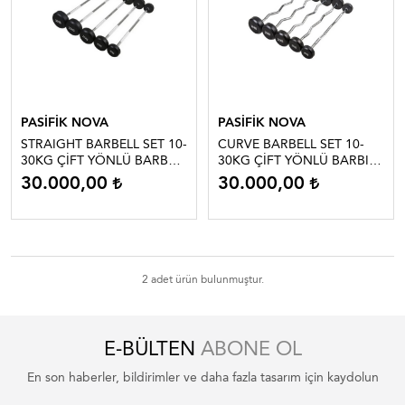
PASİFİK NOVA
PASİFİK NOVA
STRAIGHT BARBELL SET 10-
CURVE BARBELL SET 10-
30KG ÇİFT YÖNLÜ BARBEL
30KG ÇİFT YÖNLÜ BARBIL
STANDI HEDİYE
STANDI HEDİYE
30.000,00
30.000,00
2 adet ürün bulunmuştur.
E-BÜLTEN
ABONE OL
En son haberler, bildirimler ve daha fazla tasarım için kaydolun